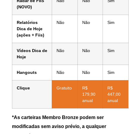
Radar de FIIS
Não
Não
Sim
(NOVO)
Relatórios
Não
Não
Sim
Dica de Hoje
(ações + Fiis)
Vídeos Dica de
Não
Não
Sim
Hoje
Hangouts
Não
Não
Sim
Clique
Gratuito
R$
R$
179,90
447,00
anual
anual
*As carteiras Membro Bronze podem ser
modificadas sem aviso prévio, a qualquer