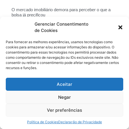
O mercado imobiliário demora para perceber o que a
bolsa já precificou
Continue lendo >>>
Gerenciar Consentimento
de Cookies
O aluguel que você paga sem saber
Continue lendo >>>
Para fornecer as melhores experiências, usamos tecnologias como
cookies para armazenar e/ou acessar informações do dispositivo. O
consentimento para essas tecnologias nos permitirá processar dados
como comportamento de navegação ou IDs exclusivos neste site. Não
Siga-nos
consentir ou retirar o consentimento pode afetar negativamente certos
recursos e funções.
Aceitar
Negar
Clique para aceitar os cookies marketing
e ativar este conteúdo
Ver preferências
Política de Cookies
Declaração de Privacidade