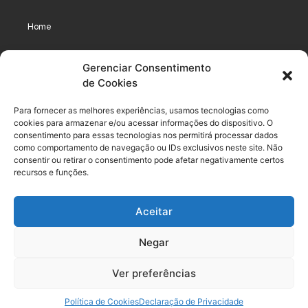
Home
Assinaturas
Gerenciar Consentimento
de Cookies
Cursos
Podcast
Para fornecer as melhores experiências, usamos tecnologias como
cookies para armazenar e/ou acessar informações do dispositivo. O
consentimento para essas tecnologias nos permitirá processar dados
como comportamento de navegação ou IDs exclusivos neste site. Não
Legal
consentir ou retirar o consentimento pode afetar negativamente certos
recursos e funções.
Política de privacidade
Aceitar
Termo de uso do usuário e assinante
Negar
Política de Compliance
Política de Cookies
Ver preferências
Termos de Uso dos Cursos
Política de Cookies
Declaração de Privacidade