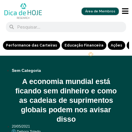
Área de Membros
Performance das Carteiras
Educação Financeira
Ações
R
Sem Categoria
A economia mundial está
ficando sem dinheiro e como
as cadeias de suprimentos
globais podem nos avisar
disso
20/05/2021
Debora Toledo