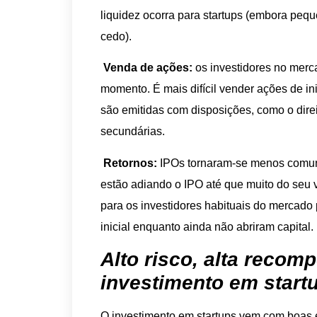
liquidez ocorra para startups (embora peq
cedo).
Venda de ações:
os investidores no mer
momento. É mais difícil vender ações de in
são emitidas com disposições, como o direi
secundárias.
Retornos:
IPOs tornaram-se menos comuns
estão adiando o IPO até que muito do seu v
para os investidores habituais do mercado 
inicial enquanto ainda não abriram capital.
Alto risco, alta recom
investimento em start
O investimento em startups vem com boas e