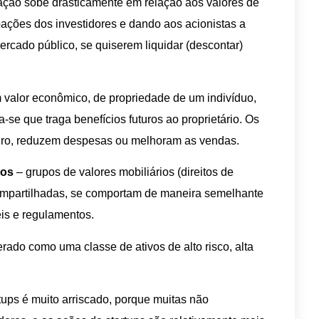
ação sobe drasticamente em relação aos valores de
pações dos investidores e dando aos acionistas a
rcado público, se quiserem liquidar (descontar)
valor econômico, de propriedade de um indivíduo,
se que traga benefícios futuros ao proprietário. Os
uturo, reduzem despesas ou melhoram as vendas.
vos
– grupos de valores mobiliários (direitos de
compartilhadas, se comportam de maneira semelhante
is e regulamentos.
erado como uma classe de ativos de alto risco, alta
rtups é muito arriscado, porque muitas não