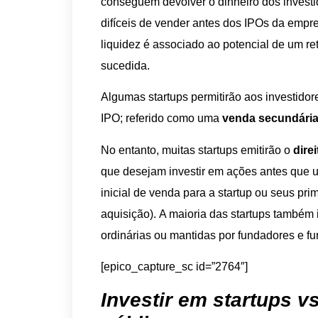
conseguem devolver o dinheiro dos investi
difíceis de vender antes dos IPOs da empre
liquidez é associado ao potencial de um ret
sucedida.
Algumas startups permitirão aos investido
IPO; referido como uma
venda secundária
No entanto, muitas startups emitirão o
dire
que desejam investir em ações antes que 
inicial de venda para a startup ou seus pri
aquisição). A maioria das startups também
ordinárias ou mantidas por fundadores e fu
[epico_capture_sc id=”2764″]
Investir em startups v