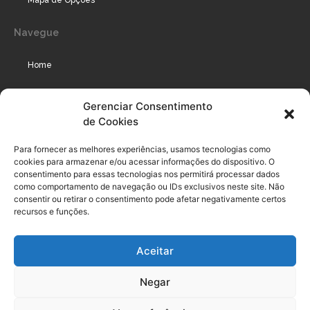
Mapa de Opções
Navegue
Home
Assinaturas
Gerenciar Consentimento
de Cookies
Cursos
Podcast
Para fornecer as melhores experiências, usamos tecnologias como
cookies para armazenar e/ou acessar informações do dispositivo. O
consentimento para essas tecnologias nos permitirá processar dados
como comportamento de navegação ou IDs exclusivos neste site. Não
Legal
consentir ou retirar o consentimento pode afetar negativamente certos
recursos e funções.
Política de privacidade
Aceitar
Termo de uso do usuário e assinante
Negar
Política de Compliance