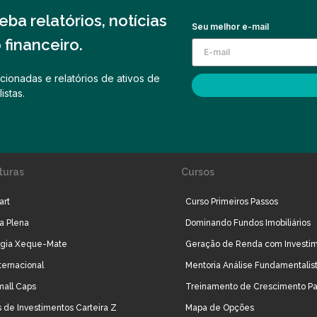
ba relatórios, notícias
Seu melhor e-mail
financeiro.
cionadas e relatórios de ativos de
istas.
turas
Cursos
art
Curso Primeiros Passos
ra Plena
Dominando Fundos Imobiliários
égia Xeque-Mate
Geração de Renda com Investi
ternacional
Mentoria Análise Fundamentalis
mall Caps
Treinamento de Crescimento Pa
 de Investimentos Carteira Z
Mapa de Opções