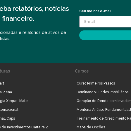
ba relatórios, notícias
Seu melhor e-mail
financeiro.
cionadas e relatórios de ativos de
istas.
turas
Cursos
art
Curso Primeiros Passos
ra Plena
Dominando Fundos Imobiliários
égia Xeque-Mate
Geração de Renda com Investi
ternacional
Mentoria Análise Fundamentalis
mall Caps
Treinamento de Crescimento Pa
 de Investimentos Carteira Z
Mapa de Opções