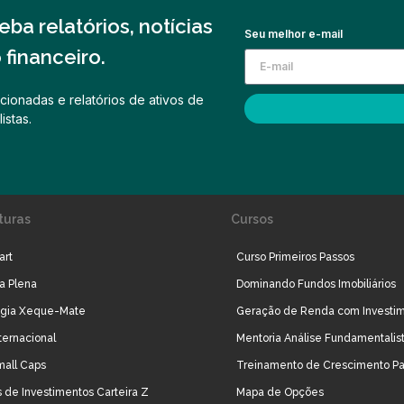
ba relatórios, notícias
Seu melhor e-mail
financeiro.
cionadas e relatórios de ativos de
istas.
turas
Cursos
art
Curso Primeiros Passos
ra Plena
Dominando Fundos Imobiliários
égia Xeque-Mate
Geração de Renda com Investi
ternacional
Mentoria Análise Fundamentalis
mall Caps
Treinamento de Crescimento Pa
 de Investimentos Carteira Z
Mapa de Opções