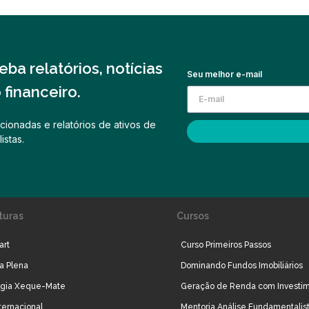
ba relatórios, notícias
Seu melhor e-mail
financeiro.
cionadas e relatórios de ativos de
istas.
turas
Cursos
art
Curso Primeiros Passos
ra Plena
Dominando Fundos Imobiliários
égia Xeque-Mate
Geração de Renda com Investi
ternacional
Mentoria Análise Fundamentalis