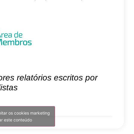
es relatórios escritos por
istas
eitar os cookies marketing
var este conteúdo