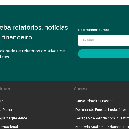
ba relatórios, notícias
Seu melhor e-mail
financeiro.
cionadas e relatórios de ativos de
istas.
turas
Cursos
art
Curso Primeiros Passos
ra Plena
Dominando Fundos Imobiliários
égia Xeque-Mate
Geração de Renda com Investi
ternacional
Mentoria Análise Fundamentalis