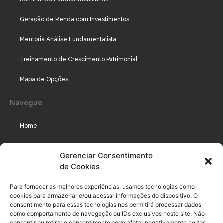
Geração de Renda com Investimentos
Mentoria Análise Fundamentalista
Treinamento de Crescimento Patrimonial
Mapa de Opções
Navegue
Home
Assinaturas
Gerenciar Consentimento
de Cookies
Cursos
Podcast
Para fornecer as melhores experiências, usamos tecnologias como
cookies para armazenar e/ou acessar informações do dispositivo. O
consentimento para essas tecnologias nos permitirá processar dados
como comportamento de navegação ou IDs exclusivos neste site. Não
Legal
consentir ou retirar o consentimento pode afetar negativamente certos