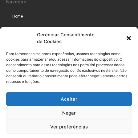
Navegue
Home
Assinaturas
Gerenciar Consentimento
de Cookies
Cursos
Podcast
Para fornecer as melhores experiências, usamos tecnologias como
cookies para armazenar e/ou acessar informações do dispositivo. O
consentimento para essas tecnologias nos permitirá processar dados
como comportamento de navegação ou IDs exclusivos neste site. Não
Legal
consentir ou retirar o consentimento pode afetar negativamente certos
recursos e funções.
Política de privacidade
Aceitar
Termo de uso do usuário e assinante
Negar
Política de Compliance
Política de Cookies
Ver preferências
Termos de Uso dos Cursos