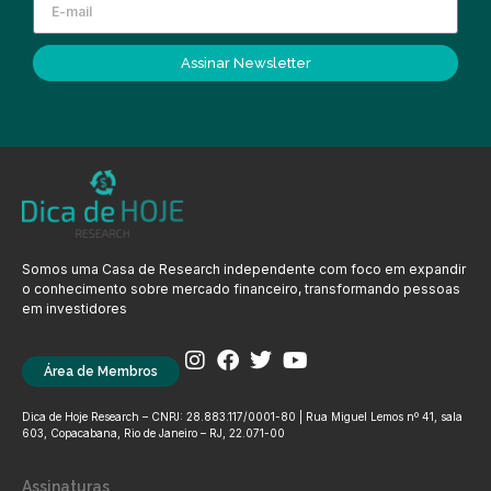
Assinar Newsletter
Somos uma Casa de Research independente com foco em expandir
o conhecimento sobre mercado financeiro, transformando pessoas
em investidores
Área de Membros
Dica de Hoje Research – CNPJ: 28.883.117/0001-80 | Rua Miguel Lemos nº 41, sala
603, Copacabana, Rio de Janeiro – RJ, 22.071-00
Assinaturas