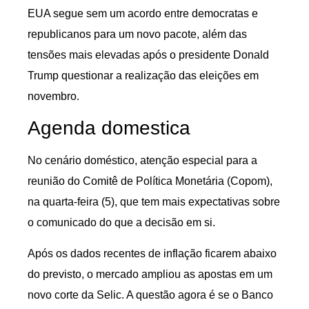
EUA segue sem um acordo entre democratas e
republicanos para um novo pacote, além das
tensões mais elevadas após o presidente Donald
Trump questionar a realização das eleições em
novembro.
Agenda domestica
No cenário doméstico, atenção especial para a
reunião do Comitê de Política Monetária (Copom),
na quarta-feira (5), que tem mais expectativas sobre
o comunicado do que a decisão em si.
Após os dados recentes de inflação ficarem abaixo
do previsto, o mercado ampliou as apostas em um
novo corte da Selic. A questão agora é se o Banco