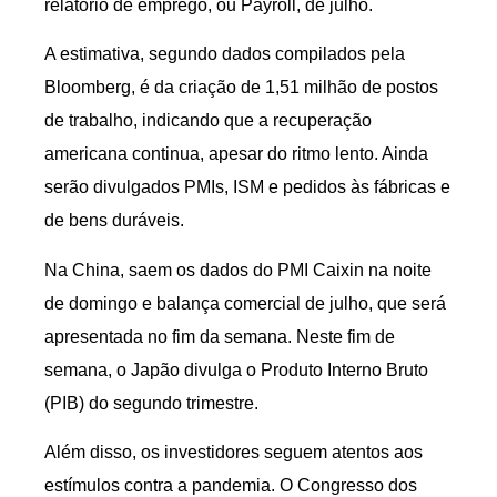
relatório de emprego, ou Payroll, de julho.
A estimativa, segundo dados compilados pela
Bloomberg, é da criação de 1,51 milhão de postos
de trabalho, indicando que a recuperação
americana continua, apesar do ritmo lento. Ainda
serão divulgados PMIs, ISM e pedidos às fábricas e
de bens duráveis.
Na China, saem os dados do PMI Caixin na noite
de domingo e balança comercial de julho, que será
apresentada no fim da semana. Neste fim de
semana, o Japão divulga o Produto Interno Bruto
(PIB) do segundo trimestre.
Além disso, os investidores seguem atentos aos
estímulos contra a pandemia. O Congresso dos