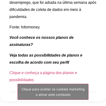
desemprego, que foi adiada na última semana após
dificuldades de coleta de dados em meio à
pandemia.
Fonte: Informoney
Você conhece os nossos planos de
assinaturas?
Veja todas as possibilidades de planos e
escolha de acordo com seu perfil
Clique e conheça a página dos planos e
possibilidades
Clique para aceitar os cookies marketing
e ativar este conteúdo