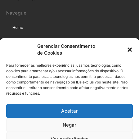
Navegue
Home
Assinaturas
Gerenciar Consentimento
de Cookies
Cursos
Podcast
Para fornecer as melhores experiências, usamos tecnologias como
cookies para armazenar e/ou acessar informações do dispositivo. O
consentimento para essas tecnologias nos permitirá processar dados
como comportamento de navegação ou IDs exclusivos neste site. Não
Legal
consentir ou retirar o consentimento pode afetar negativamente certos
recursos e funções.
Política de privacidade
Aceitar
Termo de uso do usuário e assinante
Negar
Política de Compliance
Política de Cookies
Ver preferências