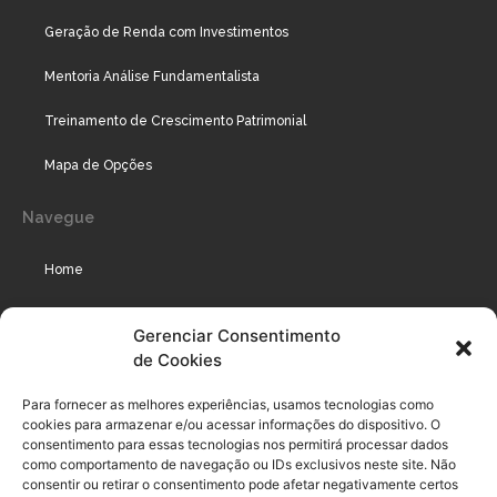
Geração de Renda com Investimentos
Mentoria Análise Fundamentalista
Treinamento de Crescimento Patrimonial
Mapa de Opções
Navegue
Home
Assinaturas
Gerenciar Consentimento
de Cookies
Cursos
Podcast
Para fornecer as melhores experiências, usamos tecnologias como
cookies para armazenar e/ou acessar informações do dispositivo. O
consentimento para essas tecnologias nos permitirá processar dados
como comportamento de navegação ou IDs exclusivos neste site. Não
Legal
consentir ou retirar o consentimento pode afetar negativamente certos