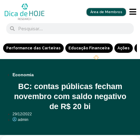
Área de Membros
Performance das Carteiras
Educação Financeira
Ações
R
Economia
BC: contas públicas fecham
novembro com saldo negativo
de R$ 20 bi
29/12/2022
admin