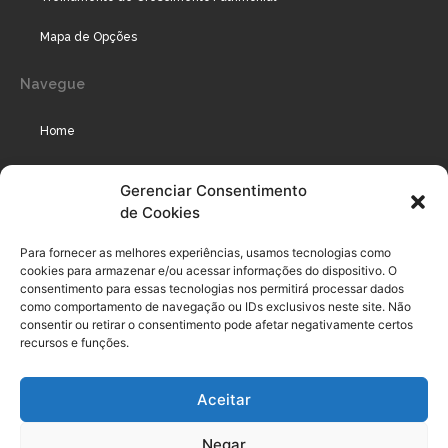
Mapa de Opções
Navegue
Home
Assinaturas
Gerenciar Consentimento
de Cookies
Cursos
Podcast
Para fornecer as melhores experiências, usamos tecnologias como
cookies para armazenar e/ou acessar informações do dispositivo. O
consentimento para essas tecnologias nos permitirá processar dados
como comportamento de navegação ou IDs exclusivos neste site. Não
Legal
consentir ou retirar o consentimento pode afetar negativamente certos
recursos e funções.
Política de privacidade
Aceitar
Termo de uso do usuário e assinante
Negar
Política de Compliance