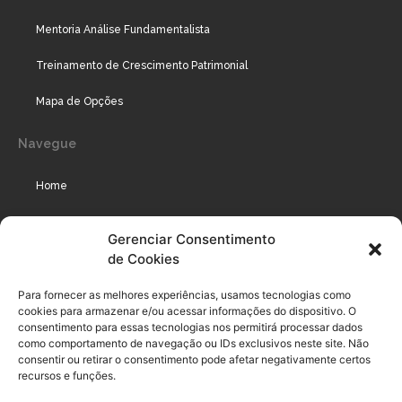
Mentoria Análise Fundamentalista
Treinamento de Crescimento Patrimonial
Mapa de Opções
Navegue
Home
Assinaturas
Gerenciar Consentimento
de Cookies
Cursos
Podcast
Para fornecer as melhores experiências, usamos tecnologias como
cookies para armazenar e/ou acessar informações do dispositivo. O
consentimento para essas tecnologias nos permitirá processar dados
como comportamento de navegação ou IDs exclusivos neste site. Não
Legal
consentir ou retirar o consentimento pode afetar negativamente certos
recursos e funções.
Política de privacidade