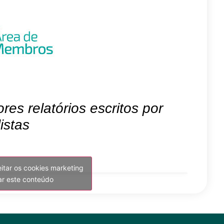
es relatórios escritos por
istas
eitar os cookies marketing
var este conteúdo