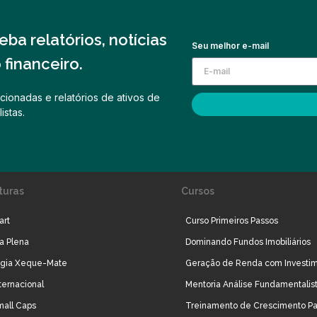
ba relatórios, notícias
Seu melhor e-mail
financeiro.
cionadas e relatórios de ativos de
istas.
turas
Cursos
art
Curso Primeiros Passos
ra Plena
Dominando Fundos Imobiliários
égia Xeque-Mate
Geração de Renda com Investi
ternacional
Mentoria Análise Fundamentalis
mall Caps
Treinamento de Crescimento Pa