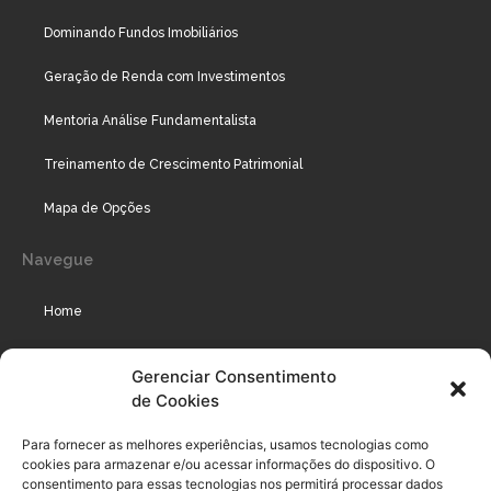
Dominando Fundos Imobiliários
Geração de Renda com Investimentos
Mentoria Análise Fundamentalista
Treinamento de Crescimento Patrimonial
Mapa de Opções
Navegue
Home
Assinaturas
Gerenciar Consentimento
de Cookies
Cursos
Podcast
Para fornecer as melhores experiências, usamos tecnologias como
cookies para armazenar e/ou acessar informações do dispositivo. O
consentimento para essas tecnologias nos permitirá processar dados