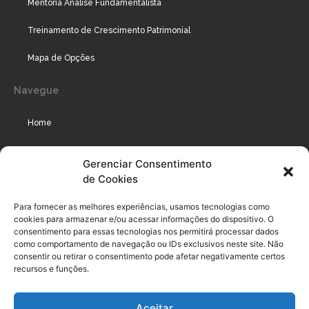
Mentoria Análise Fundamentalista
Treinamento de Crescimento Patrimonial
Mapa de Opções
Navegue
Home
Assinaturas
Gerenciar Consentimento
de Cookies
Cursos
Podcast
Para fornecer as melhores experiências, usamos tecnologias como
cookies para armazenar e/ou acessar informações do dispositivo. O
consentimento para essas tecnologias nos permitirá processar dados
como comportamento de navegação ou IDs exclusivos neste site. Não
Legal
consentir ou retirar o consentimento pode afetar negativamente certos
recursos e funções.
Política de privacidade
Aceitar