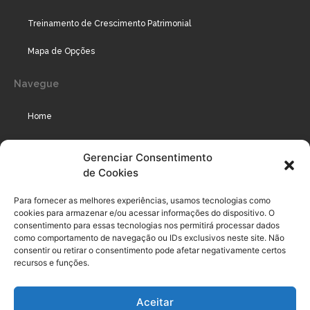
Treinamento de Crescimento Patrimonial
Mapa de Opções
Navegue
Home
Assinaturas
Gerenciar Consentimento
de Cookies
Cursos
Podcast
Para fornecer as melhores experiências, usamos tecnologias como
cookies para armazenar e/ou acessar informações do dispositivo. O
consentimento para essas tecnologias nos permitirá processar dados
como comportamento de navegação ou IDs exclusivos neste site. Não
Legal
consentir ou retirar o consentimento pode afetar negativamente certos
recursos e funções.
Política de privacidade
Aceitar
Termo de uso do usuário e assinante