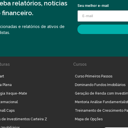
ba relatórios, notícias
Seu melhor e-mail
financeiro.
cionadas e relatórios de ativos de
istas.
turas
Cursos
art
Curso Primeiros Passos
ra Plena
Dominando Fundos Imobiliários
égia Xeque-Mate
Geração de Renda com Investi
ternacional
Mentoria Análise Fundamentalis
mall Caps
Treinamento de Crescimento Pa
 de Investimentos Carteira Z
Mapa de Opções
 Imobiliários