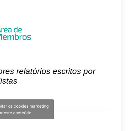
es relatórios escritos por
istas
eitar os cookies marketing
var este conteúdo