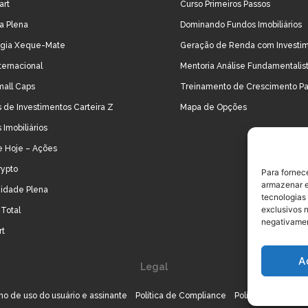
art
Curso Primeiros Passos
ra Plena
Dominando Fundos Imobiliários
égia Xeque-Mate
Geração de Renda com Investi
ternacional
Mentoria Análise Fundamentalis
mall Caps
Treinamento de Crescimento Pa
 de Investimentos Carteira Z
Mapa de Opções
 Imobiliários
e Hoje – Ações
rypto
Para fornec
armazenar e
idade Plena
tecnologias
exclusivos n
Total
negativamen
rt
A
Legal
o de uso do usuário e assinante
Política de Compliance
Política de Cookie