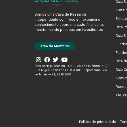
Dica St
Cartei
Somos uma Casa de Research
Estrat
independente com foco em expandir o
conhecimento sobre mercado financeiro,
Dica In
transformando pessoas em investidores
Dica S
Fundos
Área de Membros
Fundos
Dica d
Dica de Hoje Research – CNPJ: 28.883.117/0001-80 |
Dica C
Rua Miguel Lemos nº 41, sala 603, Copacabana, Rio
de Janeiro – RJ, 22.071-00
Comun
Renda 
XM Sta
Política de privacidade
Term