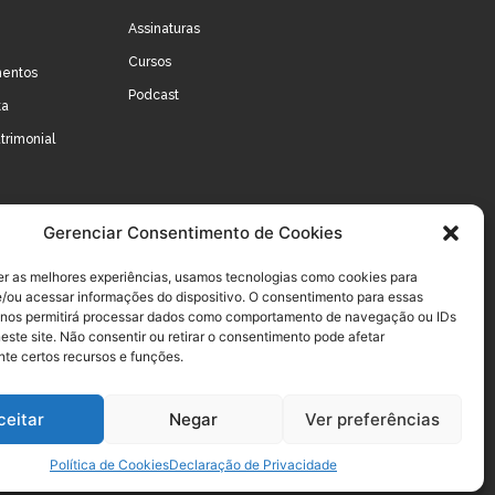
Assinaturas
Cursos
mentos
Podcast
ta
trimonial
Gerenciar Consentimento de Cookies
er as melhores experiências, usamos tecnologias como cookies para
/ou acessar informações do dispositivo. O consentimento para essas
 nos permitirá processar dados como comportamento de navegação ou IDs
este site. Não consentir ou retirar o consentimento pode afetar
te certos recursos e funções.
ceitar
Negar
Ver preferências
Política de Cookies
Declaração de Privacidade
s
Termos de Uso dos Cursos