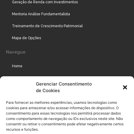
Geração de Renda com Investimentos
Mentoria Análise Fundamentalista
Treinamento de Crescimento Patrimonial
Mapa de Opções
Navegue
Home
Assinaturas
Gerenciar Consentimento
de Cookies
Cursos
Podcast
Para fornecer as melhores experiências, usamos tecnologias como
cookies para armazenar e/ou acessar informações do dispositivo. O
consentimento para essas tecnologias nos permitirá processar dados
como comportamento de navegação ou IDs exclusivos neste site. Não
Legal
consentir ou retirar o consentimento pode afetar negativamente certos
recursos e funções.