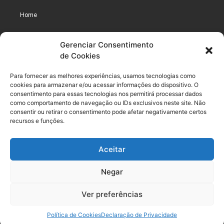
Home
Assinaturas
Gerenciar Consentimento
de Cookies
Cursos
Podcast
Para fornecer as melhores experiências, usamos tecnologias como
cookies para armazenar e/ou acessar informações do dispositivo. O
consentimento para essas tecnologias nos permitirá processar dados
como comportamento de navegação ou IDs exclusivos neste site. Não
Legal
consentir ou retirar o consentimento pode afetar negativamente certos
recursos e funções.
Política de privacidade
Aceitar
Termo de uso do usuário e assinante
Negar
Política de Compliance
Política de Cookies
Ver preferências
Termos de Uso dos Cursos
Política de Cookies
Declaração de Privacidade