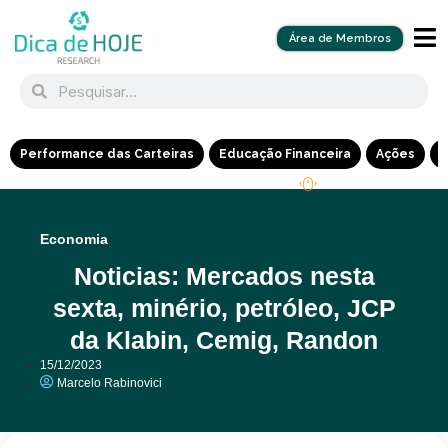
Área de Membros
Performance das Carteiras
Educação Financeira
Ações
R
Economia
Noticias: Mercados nesta
sexta, minério, petróleo, JCP
da Klabin, Cemig, Randon
15/12/2023
Marcelo Rabinovici