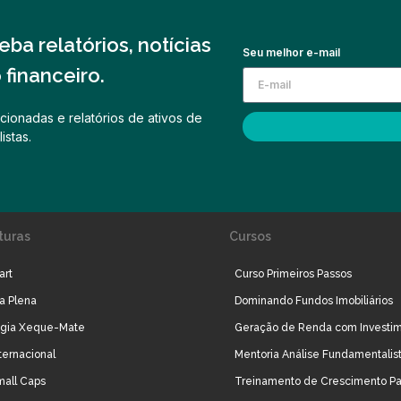
ba relatórios, notícias
Seu melhor e-mail
financeiro.
cionadas e relatórios de ativos de
istas.
turas
Cursos
art
Curso Primeiros Passos
ra Plena
Dominando Fundos Imobiliários
égia Xeque-Mate
Geração de Renda com Investi
ternacional
Mentoria Análise Fundamentalis
mall Caps
Treinamento de Crescimento Pa