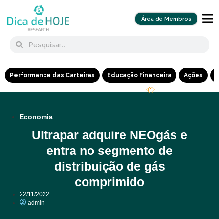
Área de Membros
Performance das Carteiras
Educação Financeira
Ações
R
Economia
Ultrapar adquire NEOgás e
entra no segmento de
distribuição de gás
comprimido
22/11/2022
admin