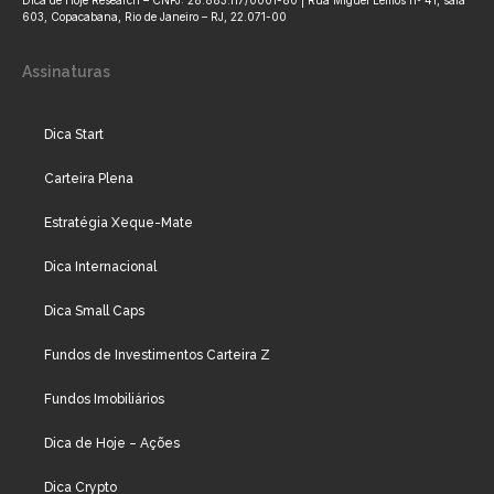
Dica de Hoje Research – CNPJ: 28.883.117/0001-80 | Rua Miguel Lemos nº 41, sala
603, Copacabana, Rio de Janeiro – RJ, 22.071-00
Assinaturas
Dica Start
Carteira Plena
Estratégia Xeque-Mate
Dica Internacional
Dica Small Caps
Fundos de Investimentos Carteira Z
Fundos Imobiliários
Dica de Hoje – Ações
Dica Crypto