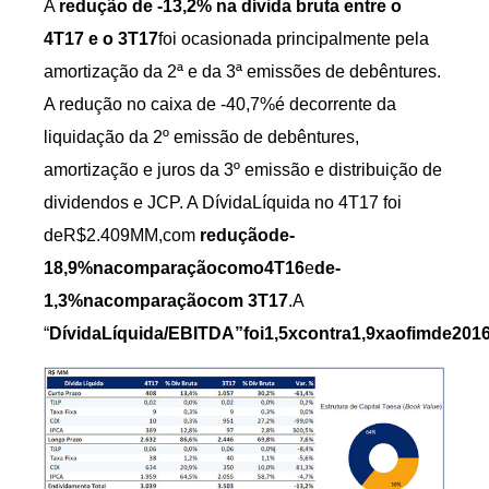
A
redução de -13,2% na dívida bruta entre o
4T17 e o 3T17
foi ocasionada principalmente pela
amortização da 2ª e da 3ª emissões de debêntures.
A redução no caixa de -40,7%é decorrente da
liquidação da 2º emissão de debêntures,
amortização e juros da 3º emissão e distribuição de
dividendos e JCP. A DívidaLíquida no 4T17 foi
deR$2.409MM,com
reduçãode-
18,9%nacomparaçãocomo4T16
e
de-
1,3%nacomparaçãocom 3T17
.A
“
DívidaLíquida/EBITDA”foi1,5xcontra1,9xaofimde201