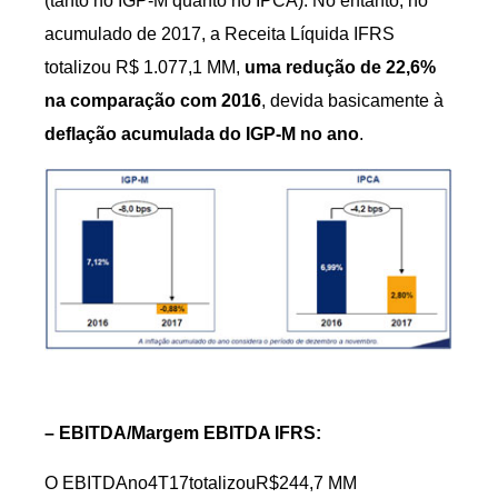
(tanto no IGP-M quanto no IPCA). No entanto, no
acumulado de 2017, a Receita Líquida IFRS
totalizou R$ 1.077,1 MM,
uma redução de 22,6%
na comparação com 2016
, devida basicamente à
deflação acumulada do IGP-M no ano
.
– EBITDA/Margem EBITDA IFRS:
O EBITDAno4T17totalizouR$244,7 MM