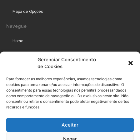
Mapa de Opções
Navegue
Home
Assinaturas
Gerenciar Consentimento
de Cookies
Cursos
Podcast
Para fornecer as melhores experiências, usamos tecnologias como
cookies para armazenar e/ou acessar informações do dispositivo. O
consentimento para essas tecnologias nos permitirá processar dados
como comportamento de navegação ou IDs exclusivos neste site. Não
Legal
consentir ou retirar o consentimento pode afetar negativamente certos
recursos e funções.
Política de privacidade
Aceitar
Termo de uso do usuário e assinante
Negar
Política de Compliance