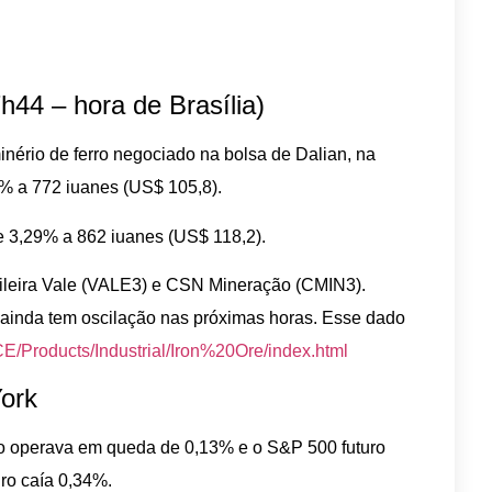
h44 – hora de Brasília)
minério de ferro negociado na bolsa de Dalian, na
93% a 772 iuanes (US$ 105,8).
de 3,29% a 862 iuanes (US$ 118,2).
sileira Vale (VALE3) e CSN Mineração (CMIN3).
ainda tem oscilação nas próximas horas. Esse dado
E/Products/Industrial/Iron%20Ore/index.html
ork
ro operava em queda de 0,13% e o S&P 500 futuro
ro caía 0,34%.