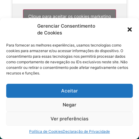
Clique para aceitar os cookies marketing
e ativar este conteúdo
Gerenciar Consentimento
de Cookies
Para fornecer as melhores experiências, usamos tecnologias como
cookies para armazenar e/ou acessar informações do dispositivo. O
consentimento para essas tecnologias nos permitirá processar dados
como comportamento de navegação ou IDs exclusivos neste site. Não
consentir ou retirar o consentimento pode afetar negativamente certos
recursos e funções.
Assine nossa newsletter e receba relatórios,
Aceitar
notícias e conteúdos sobre o mercado financeiro.
Negar
Conteúdos exclusivos de análises, notícias selecionadas e
Ver preferências
relatórios de ativos de mercado por Daniel Nigri e seu time de
especialistas.
Política de Cookies
Declaração de Privacidade