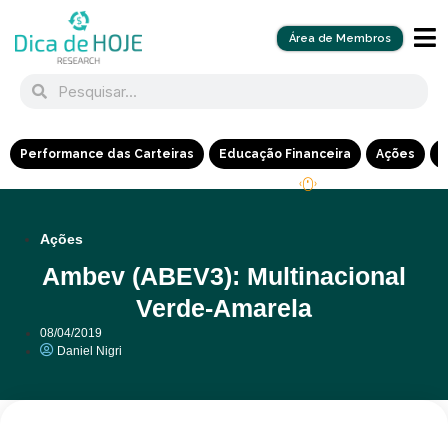
Área de Membros
Performance das Carteiras
Educação Financeira
Ações
R
Ações
Ambev (ABEV3): Multinacional
Verde-Amarela
08/04/2019
Daniel Nigri