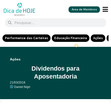
Área de Membros
Performance das Carteiras
Educação Financeira
Ações
R
Ações
Dividendos para
Aposentadoria
21/03/2018
Daniel Nigri