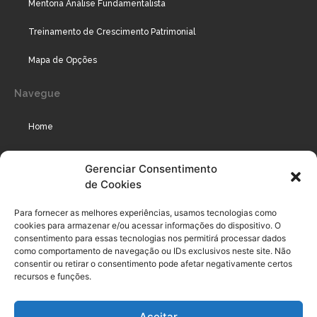
Mentoria Análise Fundamentalista
Treinamento de Crescimento Patrimonial
Mapa de Opções
Navegue
Home
Assinaturas
Gerenciar Consentimento
de Cookies
Cursos
Podcast
Para fornecer as melhores experiências, usamos tecnologias como
cookies para armazenar e/ou acessar informações do dispositivo. O
consentimento para essas tecnologias nos permitirá processar dados
como comportamento de navegação ou IDs exclusivos neste site. Não
Legal
consentir ou retirar o consentimento pode afetar negativamente certos
recursos e funções.
Política de privacidade
Aceitar