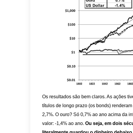
Os resultados são bem claros. As ações ti
títulos de longo prazo (os bonds) renderam 
2,7%. O ouro? Só 0,7% ao ano acima da inf
valor: -1,4% ao ano.
Ou seja, em dois séc
literalmente guardou o dinheiro debaixo