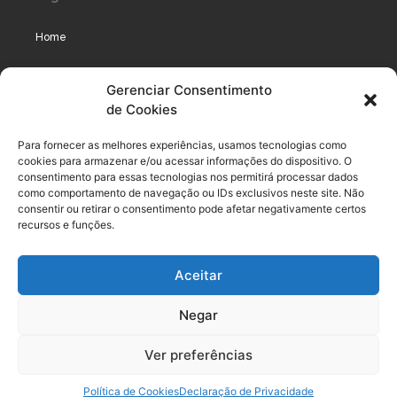
Home
Assinaturas
Gerenciar Consentimento
de Cookies
Cursos
Podcast
Para fornecer as melhores experiências, usamos tecnologias como
cookies para armazenar e/ou acessar informações do dispositivo. O
consentimento para essas tecnologias nos permitirá processar dados
como comportamento de navegação ou IDs exclusivos neste site. Não
Legal
consentir ou retirar o consentimento pode afetar negativamente certos
recursos e funções.
Política de privacidade
Aceitar
Termo de uso do usuário e assinante
Negar
Política de Compliance
Política de Cookies
Ver preferências
Termos de Uso dos Cursos
Política de Cookies
Declaração de Privacidade