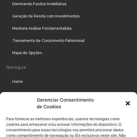
Dominando Fundos Imobiliários
Geração de Renda com Investimentos
Mentoria Análise Fundamentalista
Treinamento de Crescimento Patrimonial
Mapa de Opções
Navegue
Home
Assinaturas
Gerenciar Consentimento
de Cookies
Cursos
Podcast
Para fornecer as melhores experiências, usamos tecnologias como
cookies para armazenar e/ou acessar informações do dispositivo. O
consentimento para essas tecnologias nos permitirá processar dados
como comportamento de navegação ou IDs exclusivos neste site. Não
Legal