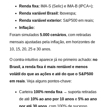
Renda fixa:
IMA-S (Selic) e IMA-B (IPCA+);
Renda variável Brasil:
Ibovespa;
Renda variável exterior:
S&P500 em reais;
Inflação:
Foram simulados
5.000 cenários
, com retiradas
mensais ajustadas pela inflação, em horizontes de
10, 15, 20, 25 e 30 anos.
O contra-intuitivo aparece já no primeiro achado:
no
Brasil, a renda fixa é mais rentável e menos
volátil do que as ações e até do que o S&P500
em reais
. Veja alguns pontos-chave:
Carteira
100% renda fixa
→ suporta retiradas
de até
10% ao ano por 10 anos
e
5% ao ano
por até 30 anos
, com 100% de sucesso.