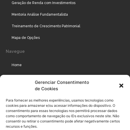
Geração de Renda com Investimentos
Mentoria Análise Fundamentalista
Treinamento de Crescimento Patrimonial
Mapa de Opções
Navegue
Home
Assinaturas
Gerenciar Consentimento
de Cookies
Cursos
Podcast
Para fornecer as melhores experiências, usamos tecnologias como
cookies para armazenar e/ou acessar informações do dispositivo. O
consentimento para essas tecnologias nos permitirá processar dados
como comportamento de navegação ou IDs exclusivos neste site. Não
Legal
consentir ou retirar o consentimento pode afetar negativamente certos
recursos e funções.