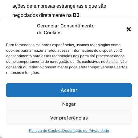
ações de empresas estrangeiras e que são
negociados diretamente na
B3
.
Gerenciar Consentimento
Na prática, o BDR funciona como um título que
de Cookies
espelha o desempenho de uma ação listada no
Para fornecer as melhores experiências, usamos tecnologias como
exterior. Quando um investidor compra um BDR na
cookies para armazenar e/ou acessar informações do dispositivo. O
consentimento para essas tecnologias nos permitirá processar dados
bolsa brasileira, ele passa a ter exposição
como comportamento de navegação ou IDs exclusivos neste site. Não
econômica à empresa estrangeira que aquele
consentir ou retirar o consentimento pode afetar negativamente certos
recursos e funções.
certificado representa.
Segundo a própria
B3
, os BDRs permitem que
Aceitar
investidores brasileiros tenham acesso a
Negar
companhias globais de diferentes setores da
economia sem a necessidade de transferir recursos
Ver preferências
para fora do país.
Política de Cookies
Declaração de Privacidade