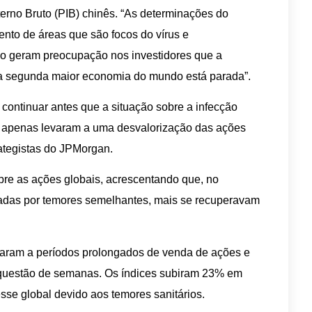
rno Bruto (PIB) chinês. “As determinações do
nto de áreas que são focos do vírus e
o geram preocupação nos investidores que a
 a segunda maior economia do mundo está parada”.
ontinuar antes que a situação sobre a infecção
s apenas levaram a uma desvalorização das ações
ategistas do JPMorgan.
bre as ações globais, acrescentando que, no
adas por temores semelhantes, mais se recuperavam
evaram a períodos prolongados de venda de ações e
questão de semanas. Os índices subiram 23% em
sse global devido aos temores sanitários.