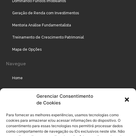
Dominando Fundos Imobiliários
Geração de Renda com Investimentos
Mentoria Análise Fundamentalista
Treinamento de Crescimento Patrimonial
Mapa de Opções
Navegue
Home
Assinaturas
Gerenciar Consentimento
de Cookies
Cursos
Podcast
Para fornecer as melhores experiências, usamos tecnologias como
cookies para armazenar e/ou acessar informações do dispositivo. O
consentimento para essas tecnologias nos permitirá processar dados
como comportamento de navegação ou IDs exclusivos neste site. Não
Legal