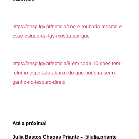
https://eesp.fgv.br/noticia/coe-e-roubada-mesmo-e-
esse-estudo-da-fgv-mostra-por-que
https://eesp.fgv.br/noticia/9-em-cada-10-coes-tem-
retorno-esperado-abaixo-do-que-poderia-ser-o-
ganho-no-tesouro-direto
Até a próxima!
Julia Bastos Chagas Priante – @julia.priante