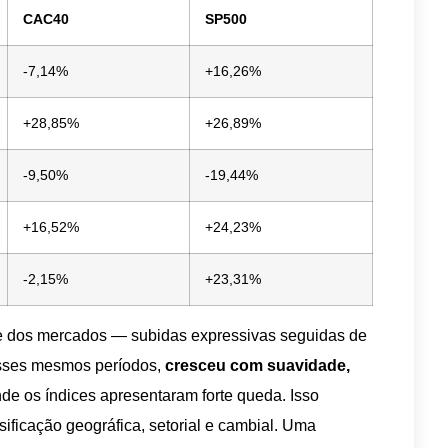
CAC40
SP500
-7,14%
+16,26%
+28,85%
+26,89%
-9,50%
-19,44%
+16,52%
+24,23%
-2,15%
+23,31%
e dos mercados — subidas expressivas seguidas de
nesses mesmos períodos,
cresceu com suavidade,
e os índices apresentaram forte queda. Isso
ificação geográfica, setorial e cambial. Uma