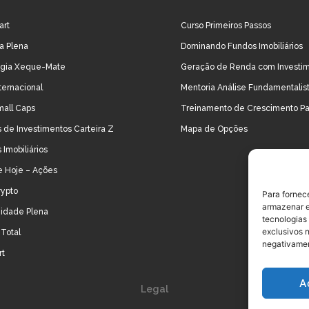
art
Curso Primeiros Passos
ra Plena
Dominando Fundos Imobiliários
égia Xeque-Mate
Geração de Renda com Investi
ternacional
Mentoria Análise Fundamentalis
mall Caps
Treinamento de Crescimento Pa
 de Investimentos Carteira Z
Mapa de Opções
 Imobiliários
e Hoje – Ações
rypto
Para fornec
armazenar e
idade Plena
tecnologias
exclusivos n
Total
negativamen
rt
A
Legal