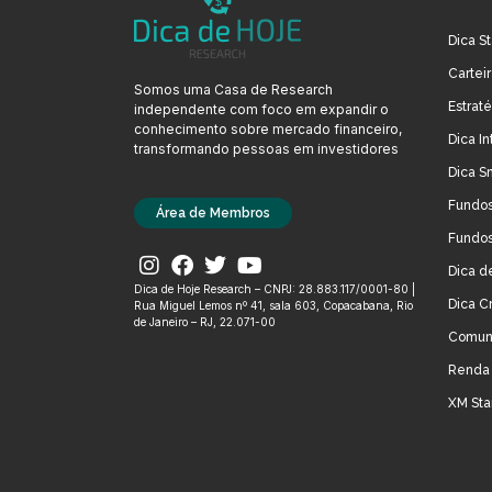
Dica St
Cartei
Somos uma Casa de Research
Estrat
independente com foco em expandir o
conhecimento sobre mercado financeiro,
Dica In
transformando pessoas em investidores
Dica S
Fundos
Área de Membros
Fundos
Dica d
Dica de Hoje Research – CNPJ: 28.883.117/0001-80 |
Dica C
Rua Miguel Lemos nº 41, sala 603, Copacabana, Rio
de Janeiro – RJ, 22.071-00
Comun
Renda 
XM Sta