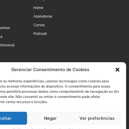
Home
Assinaturas
Cursos
mentos
Podcast
ta
trimonial
Gerenciar Consentimento de Cookies
er as melhores experiências, usamos tecnologias como cookies para
/ou acessar informações do dispositivo. O consentimento para essas
 nos permitirá processar dados como comportamento de navegação ou IDs
este site. Não consentir ou retirar o consentimento pode afetar
te certos recursos e funções.
ceitar
Negar
Ver preferências