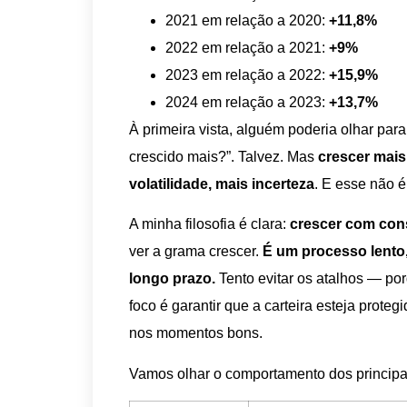
2021 em relação a 2020:
+11,8%
2022 em relação a 2021:
+9%
2023 em relação a 2022:
+15,9%
2024 em relação a 2023:
+13,7%
À primeira vista, alguém poderia olhar par
crescido mais?”. Talvez. Mas
crescer mais
volatilidade, mais incerteza
. E esse não é
A minha filosofia é clara:
crescer com cons
ver a grama crescer.
É um processo lento,
longo prazo.
Tento evitar os atalhos — po
foco é garantir que a carteira esteja prote
nos momentos bons.
Vamos olhar o comportamento dos principa