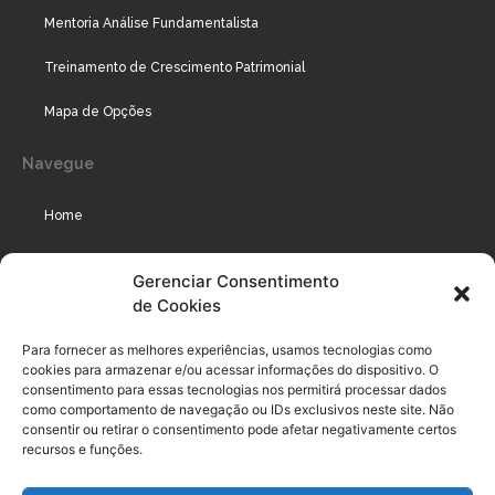
Mentoria Análise Fundamentalista
Treinamento de Crescimento Patrimonial
Mapa de Opções
Navegue
Home
Assinaturas
Gerenciar Consentimento
de Cookies
Cursos
Podcast
Para fornecer as melhores experiências, usamos tecnologias como
cookies para armazenar e/ou acessar informações do dispositivo. O
consentimento para essas tecnologias nos permitirá processar dados
como comportamento de navegação ou IDs exclusivos neste site. Não
Legal
consentir ou retirar o consentimento pode afetar negativamente certos
recursos e funções.
Política de privacidade